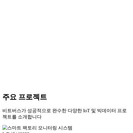
탄소솔루션 / ESG
현장 데이터로 감축을 ‘증명’해, 탄소솔루션 발급까지 연결합
니다.
Edge 기반 에너지 사용량 정밀 모니터링 (1분 주기)
규제 대응용 탄소 배출량 보고서 자동 생성 엔진
정확한 실적 기반 탄소 크레딧 발급 및 ESG 공시 지원
주요 프로젝트
비트버스가 성공적으로 완수한 다양한 IoT 및 빅데이터 프로
젝트를 소개합니다