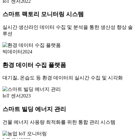
IoT 센서
2022
스마트 팩토리 모니터링 시스템
실시간 생산라인 데이터 수집 및 분석을 통한 생산성 향상 솔
루션
빅데이터
2024
환경 데이터 수집 플랫폼
대기질, 온습도 등 환경 데이터의 실시간 수집 및 시각화
IoT 센서
2023
스마트 빌딩 에너지 관리
건물 에너지 사용량 최적화를 위한 통합 관리 시스템