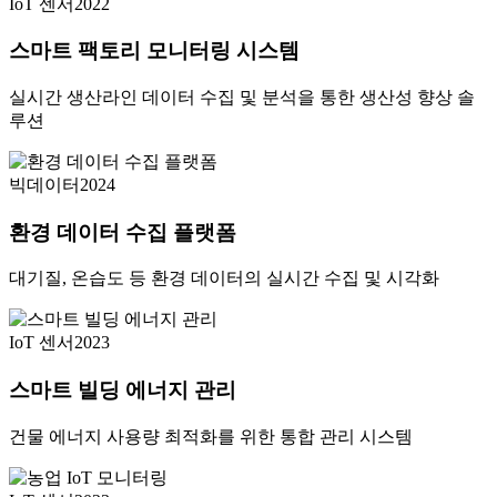
IoT 센서
2022
스마트 팩토리 모니터링 시스템
실시간 생산라인 데이터 수집 및 분석을 통한 생산성 향상 솔
루션
빅데이터
2024
환경 데이터 수집 플랫폼
대기질, 온습도 등 환경 데이터의 실시간 수집 및 시각화
IoT 센서
2023
스마트 빌딩 에너지 관리
건물 에너지 사용량 최적화를 위한 통합 관리 시스템