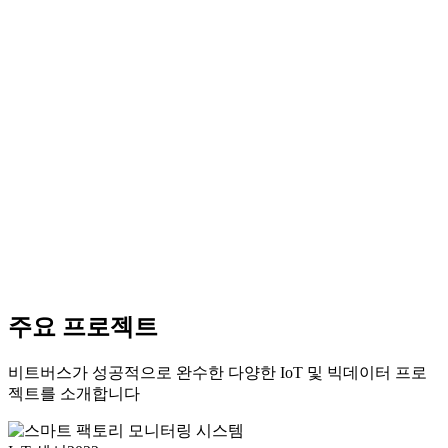
탄소솔루션 / ESG
현장 데이터로 감축을 ‘증명’해, 탄소솔루션 발급까지 연결합
니다.
Edge 기반 에너지 사용량 정밀 모니터링 (1분 주기)
규제 대응용 탄소 배출량 보고서 자동 생성 엔진
정확한 실적 기반 탄소 크레딧 발급 및 ESG 공시 지원
주요 프로젝트
비트버스가 성공적으로 완수한 다양한 IoT 및 빅데이터 프로
젝트를 소개합니다