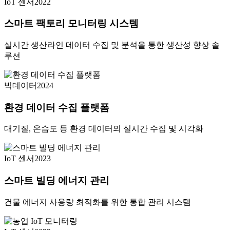
IoT 센서
2022
스마트 팩토리 모니터링 시스템
실시간 생산라인 데이터 수집 및 분석을 통한 생산성 향상 솔
루션
빅데이터
2024
환경 데이터 수집 플랫폼
대기질, 온습도 등 환경 데이터의 실시간 수집 및 시각화
IoT 센서
2023
스마트 빌딩 에너지 관리
건물 에너지 사용량 최적화를 위한 통합 관리 시스템